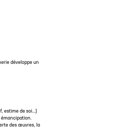
ainerie développe un
f, estime de soi…)
on émancipation.
erte des œuvres, la