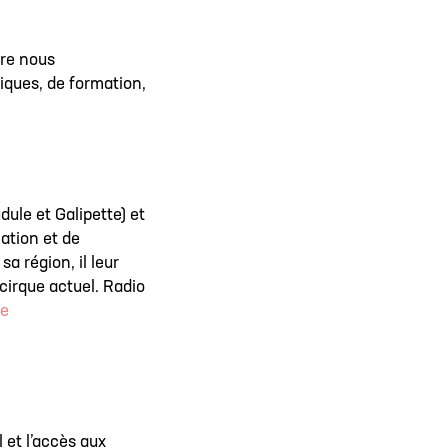
ire nous
tiques, de formation,
le et Galipette) et
cation et de
a région, il leur
cirque actuel. Radio
ne
 et l’accès aux