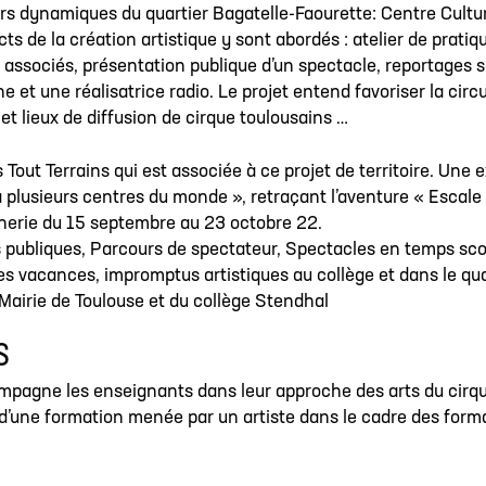
urs dynamiques du quartier Bagatelle-Faourette: Centre Cultur
 de la création artistique y sont abordés : atelier de pratiq
tes associés, présentation publique d’un spectacle, reportages 
 une réalisatrice radio. Le projet entend favoriser la circu
, et lieux de diffusion de cirque toulousains …
Tout Terrains qui est associée à ce projet de territoire. Une 
 a plusieurs centres du monde », retraçant l’aventure « Esca
ainerie du 15 septembre au 23 octobre 22.
s publiques, Parcours de spectateur, Spectacles en temps scol
es vacances, impromptus artistiques au collège et dans le qua
 Mairie de Toulouse et du collège Stendhal
S
ompagne les enseignants dans leur approche des arts du cirqu
t d’une formation menée par un artiste dans le cadre des forma