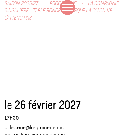
SAISON 2026/27
PROGRAMME
LA COMPAGNIE
SINGULIÈRE – TABLE RONDE : LE CIRQUE LÀ OÙ ON NE
L’ATTEND PAS
le 26 février 2027
17h30
billetterie@la-grainerie.net