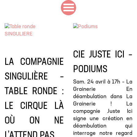
CIE JUSTE ICI –
LA COMPAGNIE
PODIUMS
SINGULIÈRE –
Sam. 24 avril à 17h – La
Grainerie En
TABLE RONDE :
déambulation dans La
Grainerie ! La
LE CIRQUE LÀ
compagnie Juste Ici
signe une création en
OÙ ON NE
déambulation qui
interroge notre regard
L’ATTEND PAS